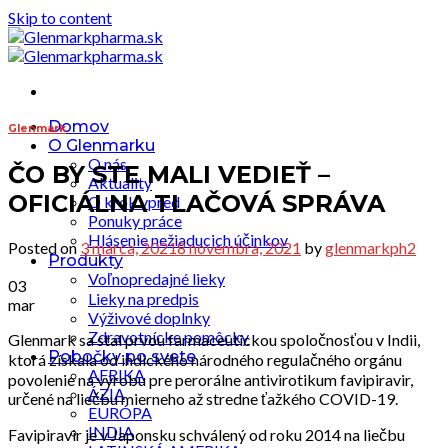
Skip to content
Domov
Glenmark
O Glenmarku
O nás
ČO BY STE MALI VEDIEŤ –
Aktuality
OFICIÁLNA TLAČOVÁ SPRÁVA
O krok vpred
Ponuky práce
Hlásenie nežiaducich účinkov
Posted on
3 marca, 2021
8 novembra, 2021
by
glenmarkph2
Produkty
Voľnopredajné lieky
03
Lieky na predpis
mar
Výživové doplnky
Zdravotnícke pomôcky
Glenmark sa stal prvou farmaceutickou spoločnosťou v Indii,
Pobočky po svete
ktorá získala od indického národného regulačného orgánu
AFRIKA
povolenie na výrobu pre perorálne antivirotikum favipiravir,
ÁZIA
určené na liečbu mierneho až stredne ťažkého COVID-19.
EURÓPA
INDIA
Favipiravir je v Japonsku schválený od roku 2014 na liečbu