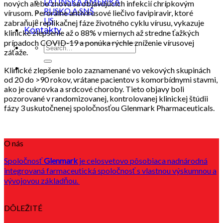
LATINSKÁ AMERIKA
nových alebo znovu sa objavujúcich infekcií chrípkovým
RUSKO A SNŠ
vírusom. Perorálne antivírusové liečivo favipiravir, ktoré
US
zabraňuje replikačnej fáze životného cyklu vírusu, vykazuje
Kontakty
klinické zlepšenie až o 88% v miernych až stredne ťažkých
prípadoch COVID-19 a ponúka rýchle zníženie vírusovej
záťaže.
Klinické zlepšenie bolo zaznamenané vo vekových skupinách
od 20 do >90 rokov, vrátane pacientov s komorbídnymi stavmi,
ako je cukrovka a srdcové choroby. Tieto objavy boli
pozorované v randomizovanej, kontrolovanej klinickej štúdii
fázy 3 uskutočnenej spoločnosťou Glenmark Pharmaceuticals.
O nás
Spoločnosť
Glenmark
je celosvetovo pôsobiaca nadnárodná
integrovaná farmaceutická spoločnosť s vlastnou výskumnou a
vývojovou základňou.
DÔLEŽITÉ