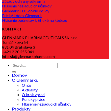
Zásady ochrany súkromia
Hlásenie nežiaducich účinkov
Glenmark EU Cookie Policy
Etický kódex Glenmark
Hlásenie podnetov k Etickému kódexu
KONTAKT
GLENMARK PHARMACEUTICALS SK, s.r.o.
Tomášikova 64
831 04 Bratislava 3
+421 2 20 255 041
info-sk@glenmarkpharma.com
Domov
O Glenmarku
O nás
Aktuality
O krok vpred
Ponuky práce
Hlásenie nežiaducich účinkov
Produkty