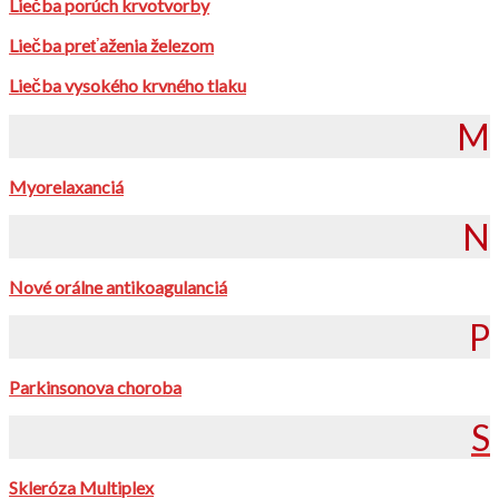
Liečba porúch krvotvorby
Liečba preťaženia železom
Liečba vysokého krvného tlaku
M
Myorelaxanciá
N
Nové orálne antikoagulanciá
P
Parkinsonova choroba
S
Skleróza Multiplex