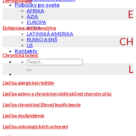
Dermatológia
Pobočky po svete
AFRIKA
E
ÁZIA
EURÓPA
Epilepsia a antikonvulzíva
INDIA
LATINSKÁ AMERIKA
CH
RUSKO A SNŠ
US
Kontakty
Chronická bolesť
L
Liečba alergickej rinitídy
Liečba astmy a chronickej obštrukčnej choroby pľúc
Liečba chronickej žilovej insuficiencie
Liečba dyslipidémie
Liečba onkologických ochorení