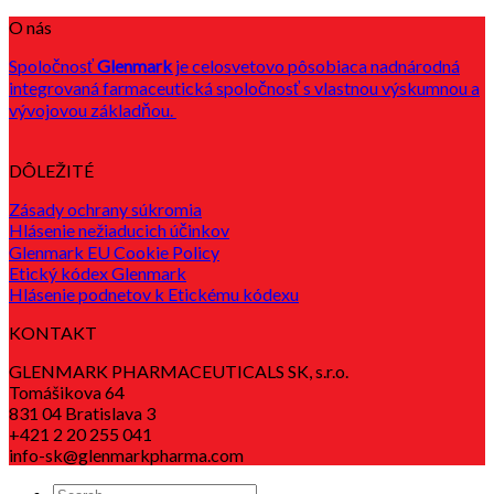
O nás
Spoločnosť
Glenmark
je celosvetovo pôsobiaca nadnárodná
integrovaná farmaceutická spoločnosť s vlastnou výskumnou a
vývojovou základňou.
DÔLEŽITÉ
Zásady ochrany súkromia
Hlásenie nežiaducich účinkov
Glenmark EU Cookie Policy
Etický kódex Glenmark
Hlásenie podnetov k Etickému kódexu
KONTAKT
GLENMARK PHARMACEUTICALS SK, s.r.o.
Tomášikova 64
831 04 Bratislava 3
+421 2 20 255 041
info-sk@glenmarkpharma.com