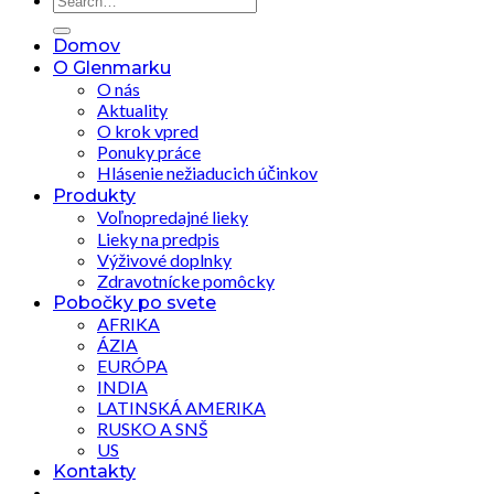
Domov
O Glenmarku
O nás
Aktuality
O krok vpred
Ponuky práce
Hlásenie nežiaducich účinkov
Produkty
Voľnopredajné lieky
Lieky na predpis
Výživové doplnky
Zdravotnícke pomôcky
Pobočky po svete
AFRIKA
ÁZIA
EURÓPA
INDIA
LATINSKÁ AMERIKA
RUSKO A SNŠ
US
Kontakty