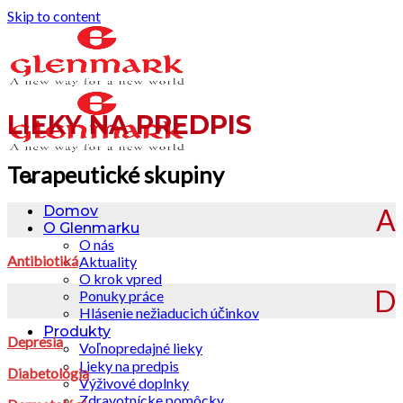
Skip to content
LIEKY NA PREDPIS
Terapeutické skupiny
A
Domov
O Glenmarku
O nás
Antibiotiká
Aktuality
O krok vpred
D
Ponuky práce
Hlásenie nežiaducich účinkov
Produkty
Depresia
Voľnopredajné lieky
Lieky na predpis
Diabetológia
Výživové doplnky
Zdravotnícke pomôcky